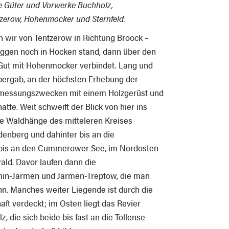
e Güter und Vorwerke Buchholz,
zerow, Hohenmocker und Sternfeld.
wir von Tentzerow in Richtung Broock –
Roggen noch in Hocken stand, dann über den
 Gut mit Hohenmocker verbindet. Lang und
 bergab, an der höchsten Erhebung der
messungszwecken mit einem Holzgerüst und
tte. Weit schweift der Blick von hier ins
die Waldhänge des mitteleren Kreises
denberg und dahinter bis an die
bis an den Cummerower See, im Nordosten
ald. Davor laufen dann die
n-Jarmen und Jarmen-Treptow, die man
nn. Manches weiter Liegende ist durch die
ft verdeckt; im Osten liegt das Revier
die sich beide bis fast an die Tollense