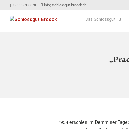
039993 766678
info@schlossgut-broock.de
Das Schlossgut
„Pra
1934 erschien im Demminer Tagebla