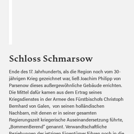
Schloss Schmarsow
Ende des 17. Jahrhunderts, als die Region noch vom 30-
jährigen
Krieg gezeichnet war, ließ Joachim Philipp von
Parsenow dieses
außer
gewöhnliche Gebäude errichten.
Die Mittel dafür kamen aus dem Ertrag
seines
Kriegsdienstes in der Armee des Fürstbischofs Christoph
Bern
hard von Galen, von seinen holländischen
Nachbarn, mit denen er in seiner gesamten
Regierungs
zeit kriegerische Auseinandersetzung führte,
„BommenBerend“ genannt. Verwandtschaft
liche
Beziehungen der jetzigen Eigentümer
führen noch in die