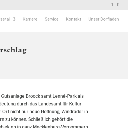
setal
Karriere
Service
Kontakt
Unser Dorfladen
erschlag
r Gutsanlage Broock samt Lenné-Park als
eutung durch das Landesamt für Kultur
r Ort nicht nur neue Hoffnung, Windräder in
n zu können. Schließlich gehört die
 Objekten in ganz Mecklenburg-Vorpommern