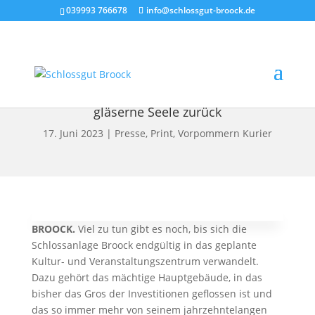
039993 766678
info@schlossgut-broock.de
Handwerkskunst gibt Schloss-Saal seine
gläserne Seele zurück
17. Juni 2023
|
Presse
,
Print
,
Vorpommern Kurier
BROOCK.
Viel zu tun gibt es noch, bis sich die
Schlossanlage Broock endgültig in das geplante
Kultur- und Veranstaltungszentrum verwandelt.
Dazu gehört das mächtige Hauptgebäude, in das
bisher das Gros der Investitionen geflossen ist und
das so immer mehr von seinem jahrzehntelangen