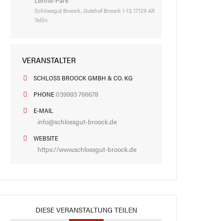
Lenné-Park
Schlossgut Broock, Gutshof Broock 1-13, 17129 Alt
Tellin
VERANSTALTER
SCHLOSS BROOCK GMBH & CO. KG
039993 766678
PHONE
E-MAIL
info@schlossgut-broock.de
WEBSITE
https://www.schlossgut-broock.de
DIESE VERANSTALTUNG TEILEN