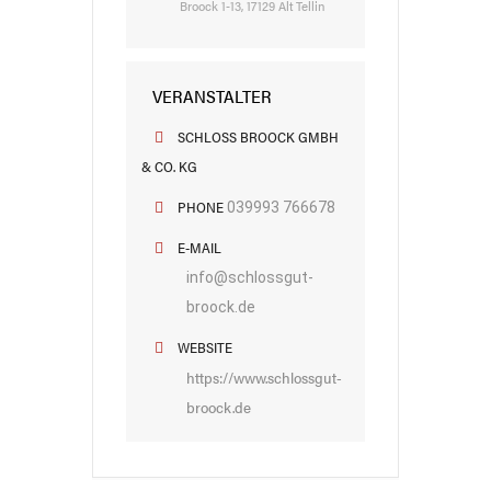
Broock 1-13, 17129 Alt Tellin
VERANSTALTER
SCHLOSS BROOCK GMBH
& CO. KG
PHONE
039993 766678
E-MAIL
info@schlossgut-
broock.de
WEBSITE
https://www.schlossgut-
broock.de