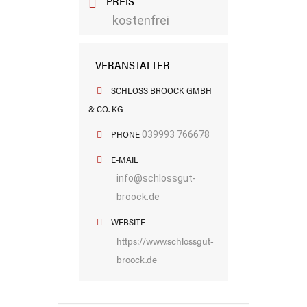
PREIS
kostenfrei
VERANSTALTER
SCHLOSS BROOCK GMBH
& CO. KG
PHONE
039993 766678
E-MAIL
info@schlossgut-
broock.de
WEBSITE
https://www.schlossgut-
broock.de