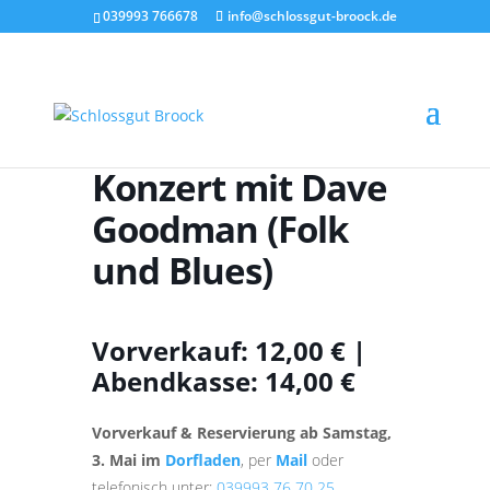
039993 766678
info@schlossgut-broock.de
Konzert mit Dave
Goodman (Folk
und Blues)
Vorverkauf: 12,00 € |
Abendkasse: 14,00 €
Vorverkauf & Reservierung ab Samstag,
3. Mai im
Dorfladen
, per
Mail
oder
telefonisch unter:
039993 76 70 25