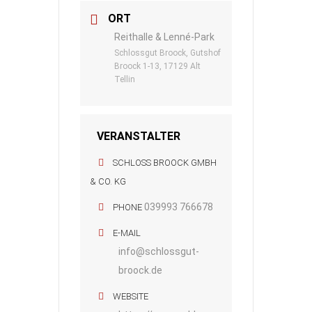
ORT
Reithalle & Lenné-Park
Schlossgut Broock, Gutshof
Broock 1-13, 17129 Alt
Tellin
VERANSTALTER
SCHLOSS BROOCK GMBH
& CO. KG
039993 766678
PHONE
E-MAIL
info@schlossgut-
broock.de
WEBSITE