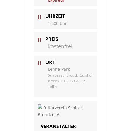
Expired!
UHRZEIT
16:00 Uhr
PREIS
kostenfrei
ORT
Lenné-Park
Schlossgut Broock, Gutshof
Broock 1-13, 17129 Alt
Tellin
VERANSTALTER